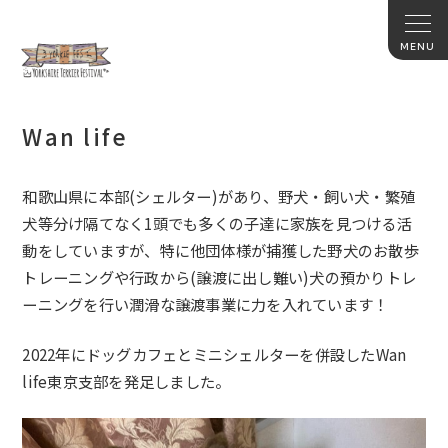
Wan life
和歌山県に本部(シェルター)があり、野
犬
・飼い
犬
・
繁殖
犬
等分け隔てなく1頭でも多くの子達に家族を見つける活
動を
していますが、
特に他団体様が捕獲した野
犬
のお散歩
トレーニングや行政から(
譲渡に出し難い)
犬
の預かりトレ
ーニングを行い潤滑な譲渡事業に力を入れています！
2022年にドッグカフェとミニシェルターを併設したWan
life東京支部を発足しました。