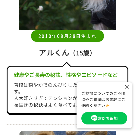
2010年09月28日生まれ
アルくん
（15歳）
健康やご長寿の秘訣、性格やエピソードなど
普段は穏やかでのんびりした性格で甘えん坊で
×
す。
ご参加についてのご不明
人大好きすぎてテンションが上がります。
点やご質問はお気軽にご
長生きの秘訣はよく食べてよく寝る。
連絡ください
友だち追加